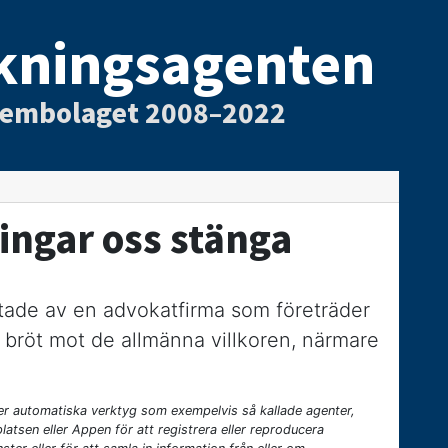
kningsagenten
tembolaget 2008–2022
ingar oss stänga
ktade av en advokatfirma som företräder
 bröt mot de allmänna villkoren, närmare
eller automatiska verktyg som exempelvis så kallade agenter,
platsen eller Appen för att registrera eller reproducera