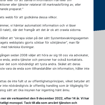
nster eller för att samla in information från eller om
tioner eller tjänster relaterat till marknadsföring av, eller
knande preparat."
ets webb för att godkänna dessa villkor.
ämmer, vi hämtar automatiskt information och vi läser
-talet), där det framgår att det är ok att crawla sidorna.
 tillåtet att "skrapa sidan på det sätt Systembevakningsagenten
agets webbplats gjorts sökbar för söktjänster", man får
 med tekniska lösningar.
gången sedan 2008 väljer att höra av sig till oss via advokater,
e de enda, andra tjänster och personer har också kontaktats.
 ser det som nödvändigt att tysta andra. Skälet att deras
te vara de enda som tillhandahåller sin information, håller inte
as de inte fullt ut av offentlighetsprincipen, vilket betyder att
inte nödvändigtvis är offentlig handling som är tillgänglig för
log sätt att öka insynen har ingenting hänt ännu.
er sin verksamhet den 9 december 2022, efter 14 år. Vi har
statligt monopol. Tack till alla som använt tjänsten och