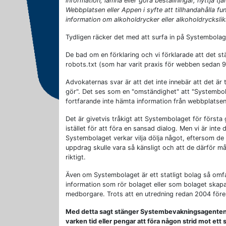
information, lämna eller göra beställningar, nyttja tjä
Webbplatsen eller Appen i syfte att tillhandahålla funk
information om alkoholdrycker eller alkoholdrycksli
Tydligen räcker det med att surfa in på Systembolag
De bad om en förklaring och vi förklarade att det st
robots.txt (som har varit praxis för webben sedan 90
Advokaternas svar är att det inte innebär att det är
gör". Det ses som en "omständighet" att "Systembol
fortfarande inte hämta information från webbplatsen
Det är givetvis tråkigt att Systembolaget för första 
istället för att föra en sansad dialog. Men vi är int
Systembolaget verkar vilja dölja något, eftersom de
uppdrag skulle vara så känsligt och att de därför mås
riktigt.
Även om Systembolaget är ett statligt bolag så omfatt
information som rör bolaget eller som bolaget skapar 
medborgare. Trots att en utredning redan 2004 föres
Med detta sagt stänger Systembevakningsagenten n
varken tid eller pengar att föra någon strid mot ett 