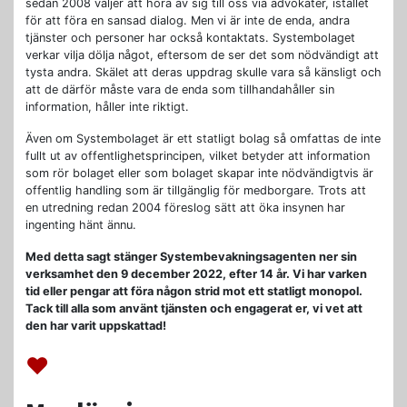
sedan 2008 väljer att höra av sig till oss via advokater, istället
för att föra en sansad dialog. Men vi är inte de enda, andra
tjänster och personer har också kontaktats. Systembolaget
verkar vilja dölja något, eftersom de ser det som nödvändigt att
tysta andra. Skälet att deras uppdrag skulle vara så känsligt och
att de därför måste vara de enda som tillhandahåller sin
information, håller inte riktigt.
Även om Systembolaget är ett statligt bolag så omfattas de inte
fullt ut av offentlighetsprincipen, vilket betyder att information
som rör bolaget eller som bolaget skapar inte nödvändigtvis är
offentlig handling som är tillgänglig för medborgare. Trots att
en utredning redan 2004 föreslog sätt att öka insynen har
ingenting hänt ännu.
Med detta sagt stänger Systembevakningsagenten ner sin
verksamhet den 9 december 2022, efter 14 år. Vi har varken
tid eller pengar att föra någon strid mot ett statligt monopol.
Tack till alla som använt tjänsten och engagerat er, vi vet att
den har varit uppskattad!
♥