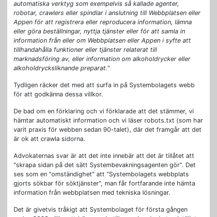
automatiska verktyg som exempelvis så kallade agenter,
robotar, crawlers eller spindlar i anslutning till Webbplatsen eller
Appen för att registrera eller reproducera information, lämna
eller göra beställningar, nyttja tjänster eller för att samla in
information från eller om Webbplatsen eller Appen i syfte att
tillhandahålla funktioner eller tjänster relaterat till
marknadsföring av, eller information om alkoholdrycker eller
alkoholdrycksliknande preparat."
Tydligen räcker det med att surfa in på Systembolagets webb
för att godkänna dessa villkor.
De bad om en förklaring och vi förklarade att det stämmer, vi
hämtar automatiskt information och vi läser robots.txt (som har
varit praxis för webben sedan 90-talet), där det framgår att det
är ok att crawla sidorna.
Advokaternas svar är att det inte innebär att det är tillåtet att
"skrapa sidan på det sätt Systembevakningsagenten gör". Det
ses som en "omständighet" att "Systembolagets webbplats
gjorts sökbar för söktjänster", man får fortfarande inte hämta
information från webbplatsen med tekniska lösningar.
Det är givetvis tråkigt att Systembolaget för första gången